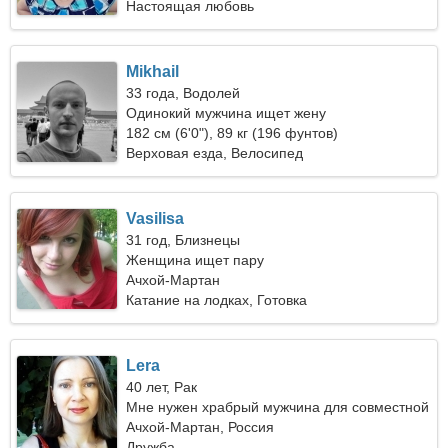
Настоящая любовь
Mikhail
33 года, Водолей
Одинокий мужчина ищет жену
182 см (6'0"), 89 кг (196 фунтов)
Верховая езда, Велосипед
Vasilisa
31 год, Близнецы
Женщина ищет пару
Ачхой-Мартан
Катание на лодках, Готовка
Lera
40 лет, Рак
Мне нужен храбрый мужчина для совместной
прогулки
Ачхой-Мартан, Россия
Дружба