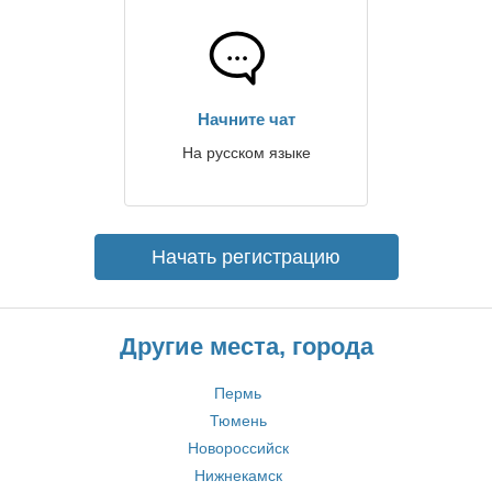
Начните чат
На русском языке
Начать регистрацию
Другие места, города
Пермь
Тюмень
Новороссийск
Нижнекамск