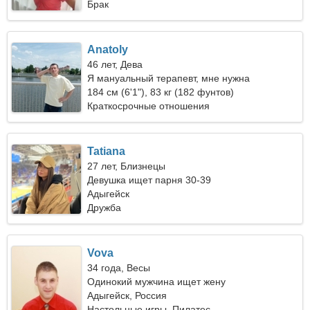
Брак
Anatoly
46 лет, Дева
Я мануальный терапевт, мне нужна
мечтательная женщина
184 см (6'1"), 83 кг (182 фунтов)
Краткосрочные отношения
Tatiana
27 лет, Близнецы
Девушка ищет парня 30-39
Адыгейск
Дружба
Vova
34 года, Весы
Одинокий мужчина ищет жену
Адыгейск, Россия
Настольные игры, Пилатес