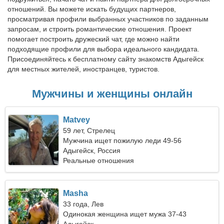
отношений. Вы можете искать будущих партнеров,
просматривая профили выбранных участников по заданным
запросам, и строить романтические отношения. Проект
помогает построить дружеский чат, где можно найти
подходящие профили для выбора идеального кандидата.
Присоединяйтесь к бесплатному сайту знакомств Адыгейск
для местных жителей, иностранцев, туристов.
Мужчины и женщины онлайн
Matvey
59 лет, Стрелец
Мужчина ищет пожилую леди 49-56
Адыгейск, Россия
Реальные отношения
Masha
33 года, Лев
Одинокая женщина ищет мужа 37-43