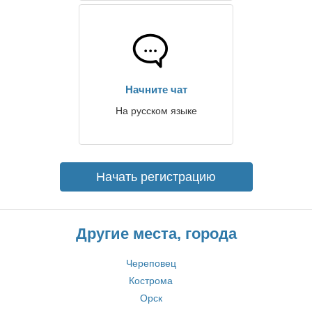
Начните чат
На русском языке
Начать регистрацию
Другие места, города
Череповец
Кострома
Орск