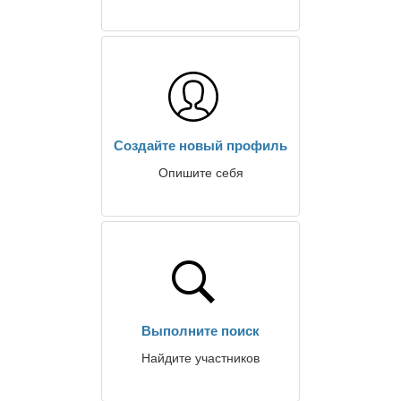
Создайте новый профиль
Опишите себя
Выполните поиск
Найдите участников