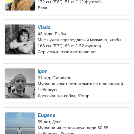
172 см (5'8"), 51 кг (112 фунтов)
Брак
Vlada
43 года, Рыбы
Мне нужен справедливый мужчина, чтобы
вместе кататься на лыжах
168 см (5'7"), 69 кг (152 фунтов)
Серьезные взаимоотношения
Igor
31 год, Скорпион
Мужчина хочет познакомиться с женщиной
Чебаркуль
Дрессировка собак, Юмор
Eugene
59 лет, Дева
Мужчина ищет пожилую леди 50-55
Чебаркуль, Россия