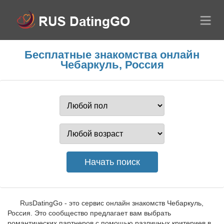
Бесплатные знакомства онлайн
Чебаркуль, Россия
RusDatingGo - это сервис онлайн знакомств Чебаркуль,
Россия. Это сообщество предлагает вам выбрать
романтических партнеров с помощью различных критериев в