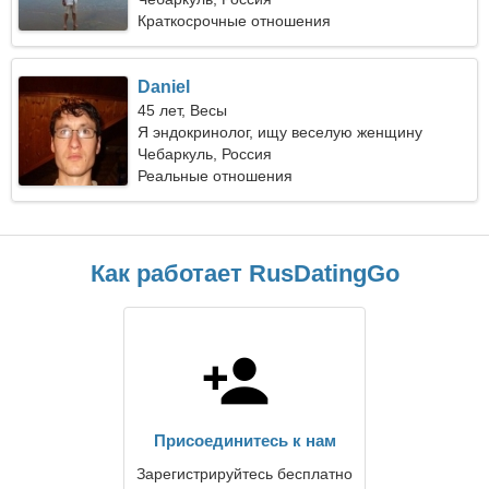
Краткосрочные отношения
Daniel
45 лет, Весы
Я эндокринолог, ищу веселую женщину
Чебаркуль, Россия
Реальные отношения
Как работает RusDatingGo
Присоединитесь к нам
Зарегистрируйтесь бесплатно