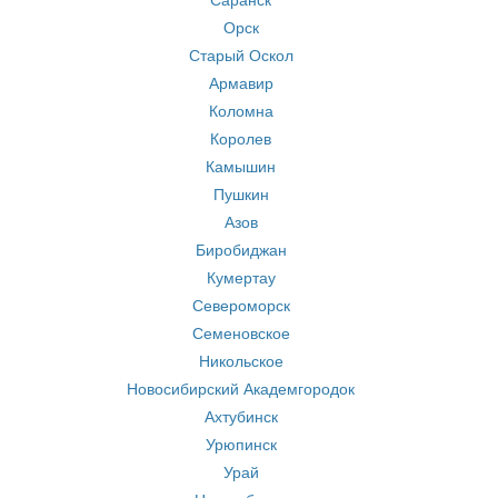
Саранск
Орск
Старый Оскол
Армавир
Коломна
Королев
Камышин
Пушкин
Азов
Биробиджан
Кумертау
Североморск
Семеновское
Никольское
Новосибирский Академгородок
Ахтубинск
Урюпинск
Урай