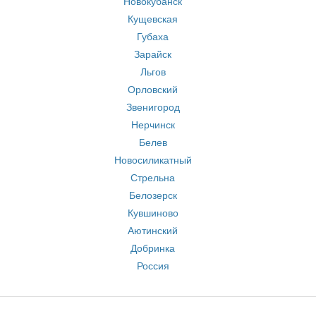
Новокубанск
Кущевская
Губаха
Зарайск
Льгов
Орловский
Звенигород
Нерчинск
Белев
Новосиликатный
Стрельна
Белозерск
Кувшиново
Аютинский
Добринка
Россия