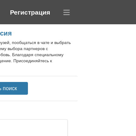
Регистрация
ссия
узей, пообщаться в чате и выбрать
ему выбора партнеров с
юбовь. Благодаря специальному
щение. Присоединяйтесь к