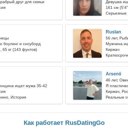
рабрый друг для семьи
Девушка ищ
сия
161 см (5'4"
Серьезные
Ruslan
знецы
56 лет, Рыб
ю боулинг и сноуборд
Мужчина и
), 65 кг (143 фунтов)
Киржач
Краткосроч
Arsenii
46 лет, Ове
енщина ищет мужа 35-42
Я пластичес
сия
женщина
Киржач, Ро
нино, История
Реальные 
Как работает RusDatingGo