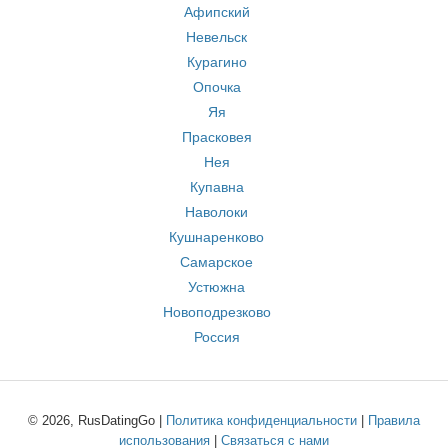
Афипский
Невельск
Курагино
Опочка
Яя
Прасковея
Нея
Купавна
Наволоки
Кушнаренково
Самарское
Устюжна
Новоподрезково
Россия
© 2026, RusDatingGo |
Политика конфиденциальности
|
Правила
использования
|
Связаться с нами