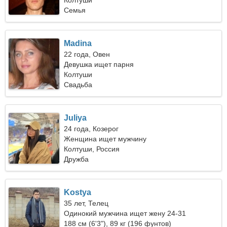
Колтуши
Семья
Madina
22 года, Овен
Девушка ищет парня
Колтуши
Свадьба
Juliya
24 года, Козерог
Женщина ищет мужчину
Колтуши, Россия
Дружба
Kostya
35 лет, Телец
Одинокий мужчина ищет жену 24-31
188 см (6'3"), 89 кг (196 фунтов)