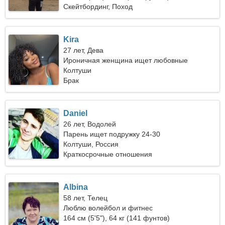
Скейтбординг, Поход
Kira
27 лет, Дева
Ироничная женщина ищет любовные
отношения
Колтуши
Брак
Daniel
26 лет, Водолей
Парень ищет подружку 24-30
Колтуши, Россия
Краткосрочные отношения
Albina
58 лет, Телец
Люблю волейбол и фитнес
164 см (5'5"), 64 кг (141 фунтов)