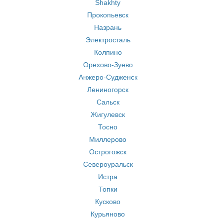
Shakhty
Прокопьевск
Назрань
Электросталь
Колпино
Орехово-Зуево
Анжеро-Судженск
Лениногорск
Сальск
Жигулевск
Тосно
Миллерово
Острогожск
Североуральск
Истра
Топки
Кусково
Курьяново