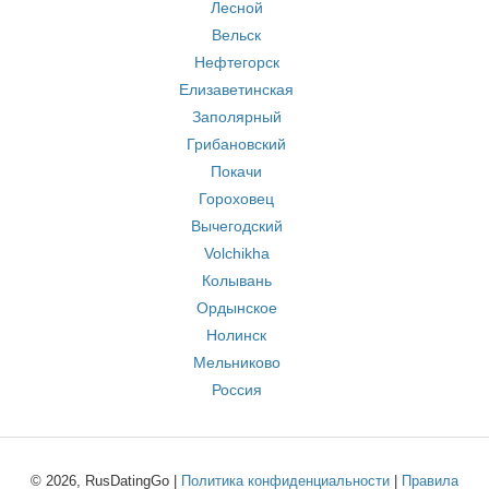
Лесной
Вельск
Нефтегорск
Елизаветинская
Заполярный
Грибановский
Покачи
Гороховец
Вычегодский
Volchikha
Колывань
Ордынское
Нолинск
Мельниково
Россия
© 2026, RusDatingGo |
Политика конфиденциальности
|
Правила