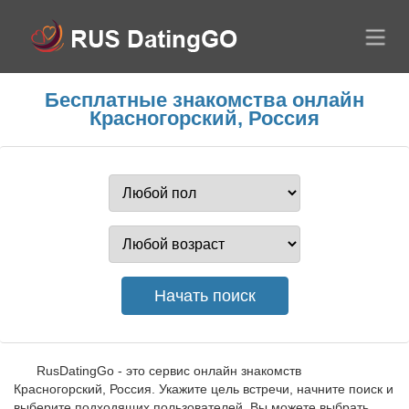
Бесплатные знакомства онлайн
Красногорский, Россия
RusDatingGo - это сервис онлайн знакомств
Красногорский, Россия. Укажите цель встречи, начните поиск и
выберите подходящих пользователей. Вы можете выбрать