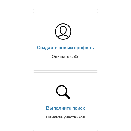
Создайте новый профиль
Опишите себя
Выполните поиск
Найдите участников