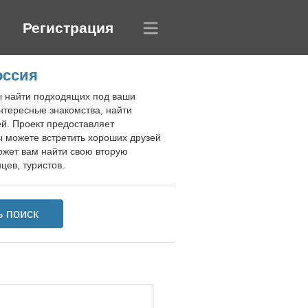
Регистрация
оссия
бы найти подходящих под ваши
нтересные знакомства, найти
й. Проект предоставляет
ы можете встретить хороших друзей
ожет вам найти свою вторую
цев, туристов.