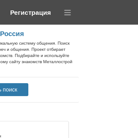
Регистрация
 Россия
никальную систему общения. Поиск
реч и общения. Проект отбирает
омств. Подбирайте и используйте
ному сайту знакомств Металлострой
н