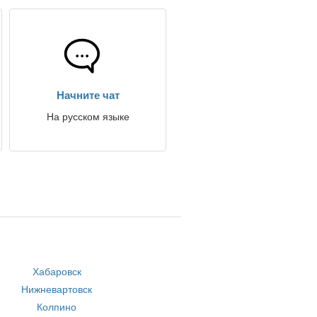
Начните чат
На русском языке
Хабаровск
Нижневартовск
Колпино