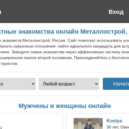
Вход
тные знакомства онлайн Металлострой,
н знакомств Металлострой, Россия. Сайт помогает использовать у
троить серьезные отношения, найти идеального кандидата для вст
ниям. Заводите новые знакомства через эффективную систему знак
асширенном поиске второй половинки. Присоединяйтесь к бесплат
туристов.
Мужчины и женщины онлайн
Kostya
ц
36 лет, Ове