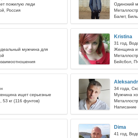
ет пожилую леди
Одинокий м
й, Россия
Металлост
Балет, Бил
Kristina
31 год, Вод
идеальный мужчина для
Женщина и
лыжах
ой
Металлостр
взаимоотношения
Бейсбол, П
Aleksandr
ен
34 года, С
женщина ищет серьезные
Мужчина хо
), 53 кг (116 фунтов)
Металлост
Написание 
Dima
41 год, Вод