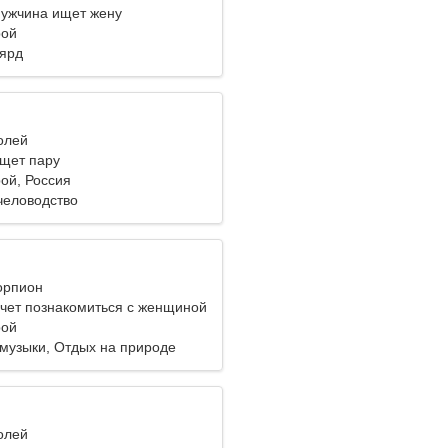
ужчина ищет жену
рой
ьярд
олей
щет пару
ой, Россия
человодство
корпион
чет познакомиться с женщиной
рой
музыки, Отдых на природе
олей