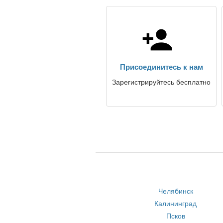
Присоединитесь к нам
Зарегистрируйтесь бесплатно
Челябинск
Калининград
Псков