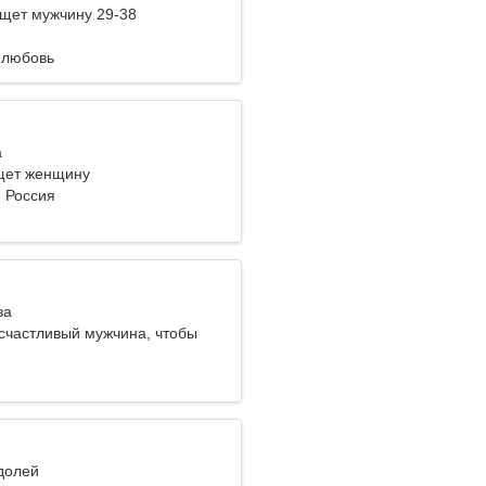
щет мужчину 29-38
 любовь
а
щет женщину
, Россия
ва
счастливый мужчина, чтобы
вместе
одолей