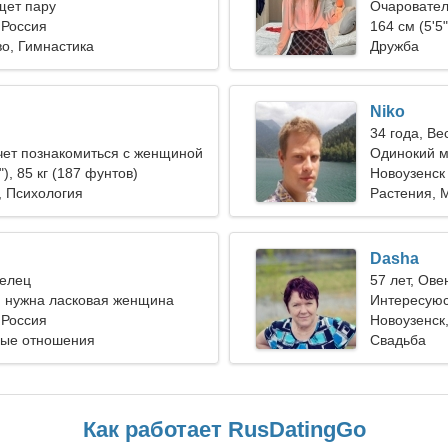
ет пару
Очаровател
 Россия
отношения
164 см (5'5"
о, Гимнастика
Дружба
Niko
34 года, Ве
чет познакомиться с женщиной
Одинокий м
"), 85 кг (187 фунтов)
Новоузенск
, Психология
Растения, 
Dasha
релец
57 лет, Ове
, нужна ласковая женщина
Интересуюс
 Россия
Новоузенск
ные отношения
Свадьба
Как работает RusDatingGo