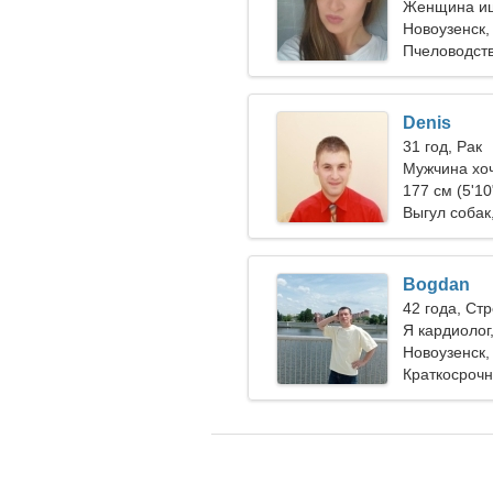
Женщина ищ
Новоузенск,
Пчеловодств
Denis
31 год, Рак
Мужчина хо
26-28
177 см (5'10
Выгул собак
Bogdan
42 года, Ст
Я кардиолог
Новоузенск,
Краткосроч