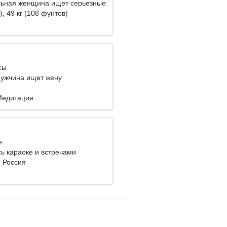
ьная женщина ищет серьезные
), 49 кг (108 фунтов)
сы
ужчина ищет жену
Медитация
н
ь караоке и встречами
, Россия