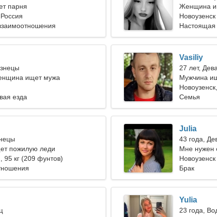
ет парня
Женщина и
 Россия
Новоузенск
взаимоотношения
Настоящая
Vasiliy
изнецы
27 лет, Дев
енщина ищет мужа
Мужчина и
Новоузенск
вая езда
Семья
Julia
знецы
43 года, Де
ет пожилую леди
Мне нужен 
), 95 кг (209 фунтов)
танцевать 
Новоузенск
тношения
Брак
Yulia
ц
23 года, В