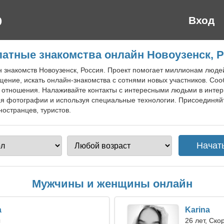
Вход
атные знакомства онлайн Новоузенск, 
н знакомств Новоузенск, Россия. Проект помогает миллионам люде
бщение, искать онлайн-знакомства с сотнями новых участников. Со
 отношения. Налаживайте контакты с интересными людьми в интер
ая фотографии и используя специальные технологии. Присоединяйт
ностранцев, туристов.
Мужчины и женщины онлайн
a
Karina
ы
26 лет, Ско