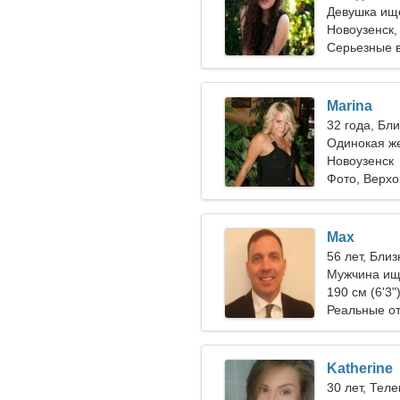
Девушка ищ
Новоузенск,
Серьезные 
Marina
32 года, Бл
Одинокая ж
Новоузенск
Фото, Верхо
Max
56 лет, Бли
Мужчина ищ
190 см (6'3"
Реальные о
Katherine
30 лет, Теле