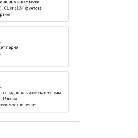
женщина ищет мужа
), 61 кг (134 фунтов)
ртинг
а
ет парня
к
к
на свидание с замечательным
, Россия
 взаимоотношения