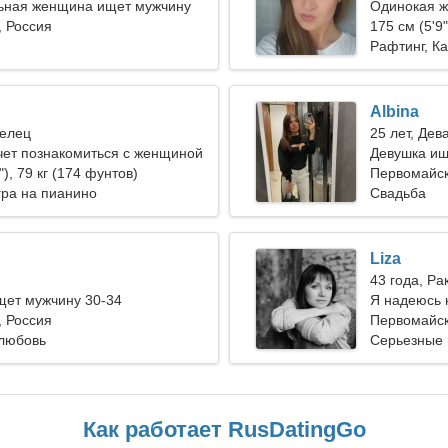
ьная женщина ищет мужчину
Одинокая 
 Россия
175 см (5'9"
Рафтинг, Ка
Albina
релец
25 лет, Дев
чет познакомиться с женщиной
Девушка ищ
"), 79 кг (174 фунтов)
Первомайс
гра на пианино
Свадьба
Liza
43 года, Ра
ет мужчину 30-34
Я надеюсь 
 Россия
другом
Первомайск
любовь
Серьезные
Как работает RusDatingGo