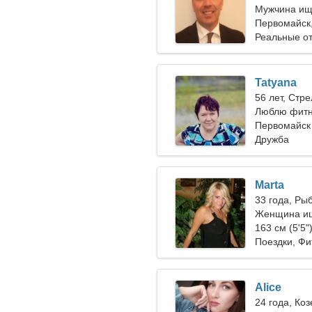
Мужчина ищ
Первомайск,
Реальные о
Tatyana
56 лет, Стр
Люблю фитн
Первомайск
Дружба
Marta
33 года, Ры
Женщина ищ
163 см (5'5"
Поездки, Фи
Alice
24 года, Коз