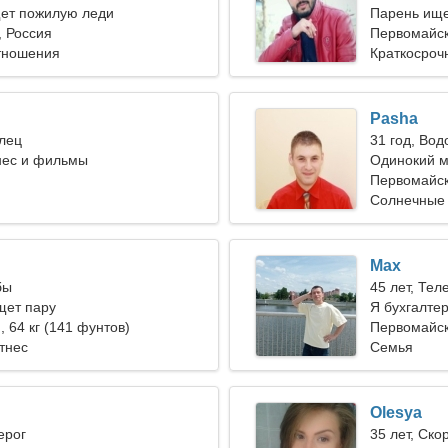
ет пожилую леди
Парень ище
 Россия
Первомайс
тношения
Краткосроч
Pasha
елец
31 год, Вод
ес и фильмы
Одинокий м
Первомайск
Солнечные 
Max
бы
45 лет, Тел
ет пару
Я бухгалте
), 64 кг (141 фунтов)
Первомайс
тнес
Семья
Olesya
ерог
35 лет, Ско