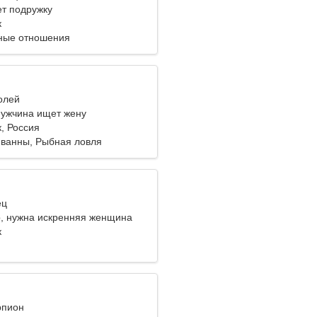
т подружку
к
ные отношения
олей
ужчина ищет жену
, Россия
ванны, Рыбная ловля
ец
р, нужна искренняя женщина
к
рпион