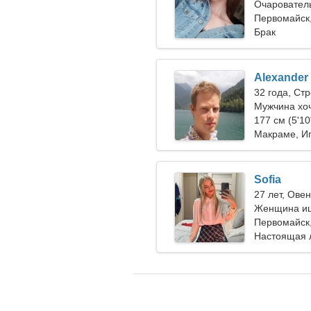
Очаровател
Первомайск,
Брак
Alexander
32 года, Ст
Мужчина хо
26-31
177 см (5'10
Макраме, И
Sofia
27 лет, Овен
Женщина ищ
Первомайск,
Настоящая 