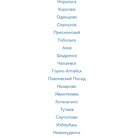
Норильск
Королев
Одинцово
Серпухов
Пресненский
Тобольск
Азов
Шадринск
Чапаевск
Горно-Алтайск
Павловский Посад
Назарово
Ивантеевка
Кольчугино
Тутаев
Сертолово
Избербаш
Нижнеудинск