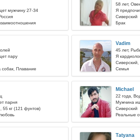
58 лет, Ове
ет мужчину 27-34
Я предпочи
Россия
Сиверский
взаимоотношения
Брак
Vadim
долей
45 лет, Рыб
ет пару
Я кардиоло
Сиверский,
 собак, Плавание
Семья
Michael
ец
22 года, В
ет парня
Мужчина ищ
), 55 кг (121 фунтов)
Сиверский
любовь
Реальные 
Tatyana