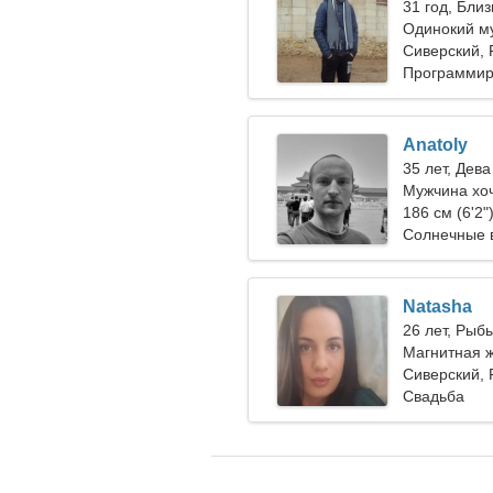
31 год, Бли
Одинокий м
Сиверский, 
Программир
Anatoly
35 лет, Дева
Мужчина хо
186 см (6'2"
Солнечные 
Natasha
26 лет, Рыб
Магнитная ж
тебя
Сиверский, 
Свадьба