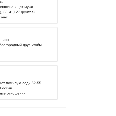
сы
женщина ищет мужа
), 58 кг (127 фунтов)
изнес
рпион
благородный друг, чтобы
вать
ет пожилую леди 52-55
 Россия
ные отношения