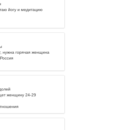
н
таю йогу и медитацию
ы
г, нужна горячая женщина
 Россия
одолей
ет женщину 24-29
отношения