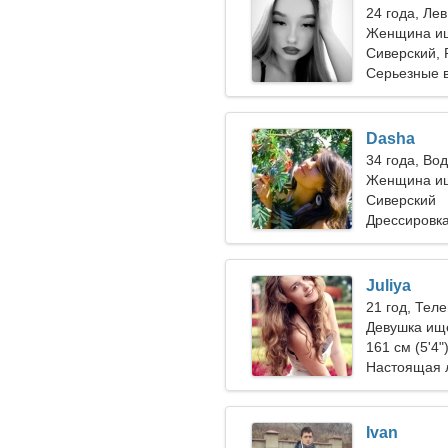
24 года, Лев
Женщина ищ
Сиверский, 
Серьезные 
Dasha
34 года, Во
Женщина ищ
Сиверский
Дрессировка
Juliya
21 год, Тел
Девушка ищ
161 см (5'4"
Настоящая 
Ivan