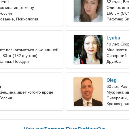
знецы
32 года, Ве
ужчина ищет жену
Одинокая 
Россия
166 см (5'6"
ование, Психология
Рафтинг, Б
Lyuba
40 лет, Ско
чет познакомиться с женщиной
Мне нужен 
), 83 кг (182 фунтов)
путешество
Сиверский
ванны, Поездки
Дружба
Oleg
ы
60 лет, Рак
енщина ищет кого-то вроде
Мужчина ищ
Россия
Сиверский,
Краткосроч