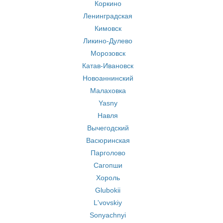
Коркино
Ленинградская
Кимовск
Ликино-Дулево
Морозовск
Катав-Ивановск
Новоаннинский
Малаховка
Yasny
Навля
Вычегодский
Васюринская
Парголово
Сагопши
Хороль
Glubokii
L'vovskiy
Sonyachnyi