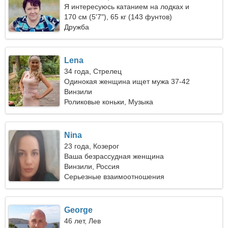
Я интересуюсь катанием на лодках и
автомобилями
170 см (5'7"), 65 кг (143 фунтов)
Дружба
Lena
34 года, Стрелец
Одинокая женщина ищет мужа 37-42
Винзили
Роликовые коньки, Музыка
Nina
23 года, Козерог
Ваша безрассудная женщина
Винзили, Россия
Серьезные взаимоотношения
George
46 лет, Лев