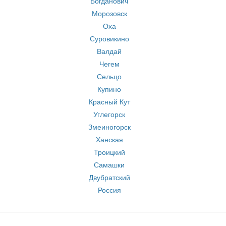
Богданович
Морозовск
Оха
Суровикино
Валдай
Чегем
Сельцо
Купино
Красный Кут
Углегорск
Змеиногорск
Ханская
Троицкий
Самашки
Двубратский
Россия