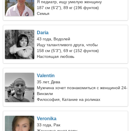
Я педиатр, ищу умелую женщину
187 см (6'2"), 89 кг (196 фунтов)
Семья
Daria
43 года, Водолей
Ищу талантливого друга, чтобы
путешествовать вместе
158 см (5'3"), 69 кг (152 фунтов)
Настоящая любовь
Valentin
35 лет, Дева
Мужчина хочет познакомиться с женщиной 24-
30
Винзили
Философия, Катание на роликах
Veronika
33 года, Рак
Женщина ищет пару