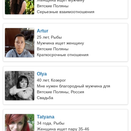
Женщина ищет мужчину
Вятские Поляны
Серьезные взаимоотношения
Artur
25 лет, Рыбы
Мужчина ищет женщину
Вятские Поляны
Краткосрочные отношения
Olya
40 лет, Козерог
Мне нужен благородный мужчина для
романтики
Вятские Поляны, Россия
Свадьба
Tatyana
34 года, Рыбы
Женщина ищет пару 35-46