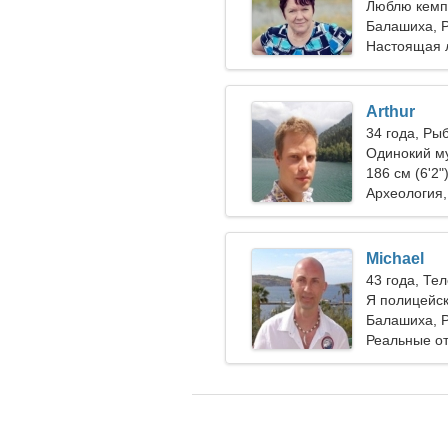
Люблю кемпи
Балашиха, 
Настоящая 
Arthur
34 года, Ры
Одинокий м
186 см (6'2"
Археология,
Michael
43 года, Те
Я полицейс
Балашиха, 
Реальные о