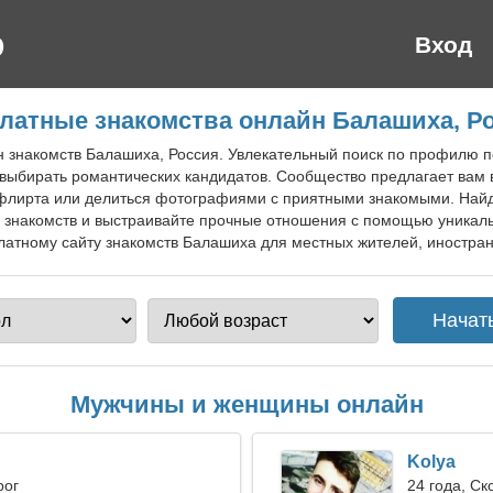
Вход
латные знакомства онлайн Балашиха, Р
н знакомств Балашиха, Россия. Увлекательный поиск по профилю п
 выбирать романтических кандидатов. Сообщество предлагает вам
флирта или делиться фотографиями с приятными знакомыми. Найд
знакомств и выстраивайте прочные отношения с помощью уникал
атному сайту знакомств Балашиха для местных жителей, иностранц
Мужчины и женщины онлайн
Kolya
рог
24 года, С