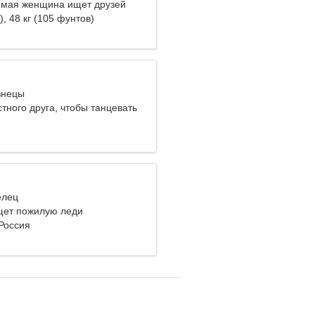
мая женщина ищет друзей
), 48 кг (105 фунтов)
знецы
тного друга, чтобы танцевать
елец
щет пожилую леди
Россия