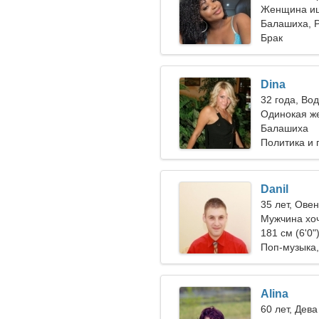
Женщина ищ
Балашиха, 
Брак
Dina
32 года, Во
Одинокая ж
Балашиха
Политика и 
Danil
35 лет, Овен
Мужчина хо
28-31
181 см (6'0"
Поп-музыка,
Alina
60 лет, Дева