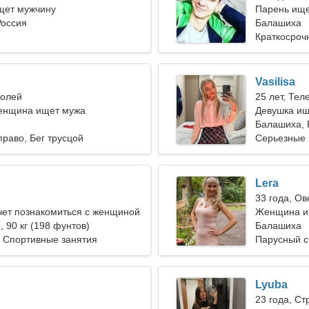
ет мужчину
Парень ище
Россия
Балашиха
Краткосроч
Vasilisa
долей
25 лет, Тел
енщина ищет мужа
Девушка ищ
Балашиха, 
право, Бег трусцой
Серьезные
Lera
33 года, Ов
чет познакомиться с женщиной
Женщина ищ
), 90 кг (198 фунтов)
Балашиха
 Спортивные занятия
Парусный с
Lyuba
23 года, Ст