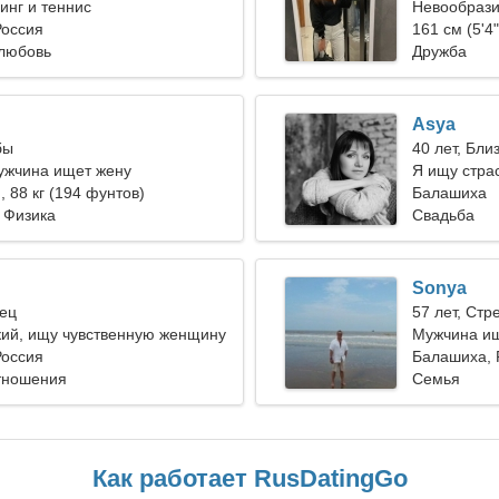
нг и теннис
Невообрази
Россия
161 см (5'4"
любовь
Дружба
Asya
бы
40 лет, Бли
ужчина ищет жену
Я ищу страс
), 88 кг (194 фунтов)
вместе
Балашиха
 Физика
Свадьба
Sonya
лец
57 лет, Стр
кий, ищу чувственную женщину
Мужчина и
Россия
Балашиха, 
тношения
Семья
Как работает RusDatingGo