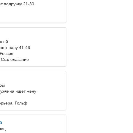
т подружку 21-30
олей
ет пару 41-46
 Россия
 Скалолазание
ыбы
ужчина ищет жену
ерьера, Гольф
a
лец