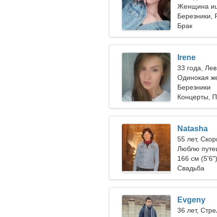
Женщина ищ
Березники, 
Брак
Irene
33 года, Лев
Одинокая ж
Березники
Концерты, П
Natasha
55 лет, Ско
Люблю путе
166 см (5'6"
Свадьба
Evgeny
36 лет, Стр