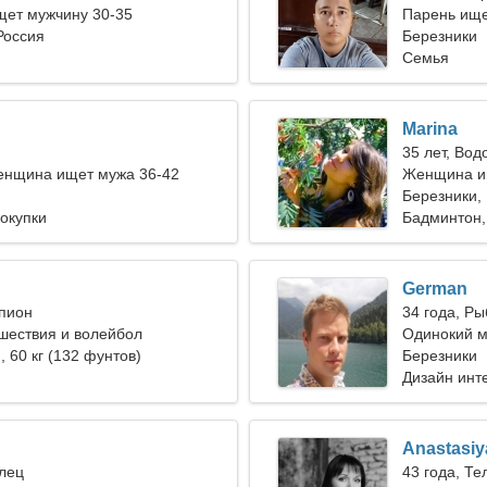
ет мужчину 30-35
Парень ище
Россия
Березники
Семья
Marina
35 лет, Вод
енщина ищет мужа 36-42
Женщина ищ
Березники,
окупки
Бадминтон,
German
рпион
34 года, Р
шествия и волейбол
Одинокий м
), 60 кг (132 фунтов)
Березники
Дизайн инт
Anastasiy
елец
43 года, Те