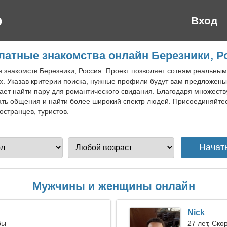
Вход
латные знакомства онлайн Березники, Р
н знакомств Березники, Россия. Проект позволяет сотням реальны
х. Указав критерии поиска, нужные профили будут вам предложен
ает найти пару для романтического свидания. Благодаря множеству
ть общения и найти более широкий спектр людей. Присоединяйтес
остранцев, туристов.
Мужчины и женщины онлайн
Nick
бы
27 лет, Ско