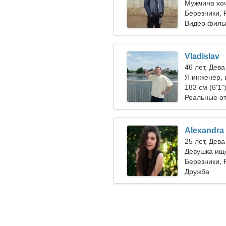
Мужчина хо
24-33
Березники, 
Видео филь
Vladislav
46 лет, Дева
Я инженер,
183 см (6'1"
Реальные о
Alexandra
25 лет, Дева
Девушка ищ
Березники, 
Дружба