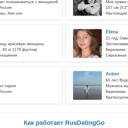
чет познакомиться с женщиной
Мне нужен 
Россия
157 см (5'2"
мы, Хип-хоп
Настоящая
Elena
21 год, Ове
 ищу красивую женщину
Застенчива
), 81 кг (178 фунтов)
Березники
тношения
Серьезные
Anton
60 лет, Вод
ет парня
Мужчина ищ
Россия
Березники,
Краткосроч
Как работает RusDatingGo