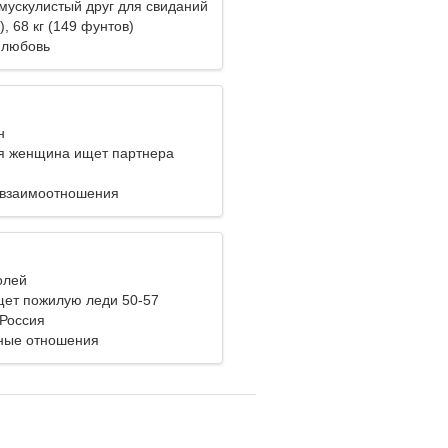
мускулистый друг для свиданий
), 68 кг (149 фунтов)
 любовь
н
я женщина ищет партнера
 взаимоотношения
олей
ет пожилую леди 50-57
 Россия
ные отношения