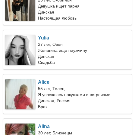
25 лет, Скорпион
Девушка ищет парня
Динская
Настоящая любовь
Yulia
27 лет, Овен
Женщина ищет мужчину
Динская
Свадьба
Alice
55 лет, Телец
Я увлекаюсь покупками и встречами
Динская, Россия
Брак
Alina
30 лет, Близнецы