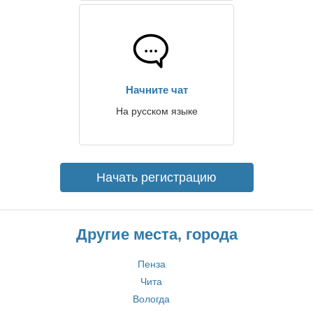
Начните чат
На русском языке
Начать регистрацию
Другие места, города
Пенза
Чита
Вологда