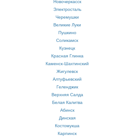
Новочеркасск
Электросталь
Черемушки
Великие Луки
Пушкино
Соликамск
Кузнецк
Красная Глинка
Каменск-Шахтинский
Жигулевск
Алтуфьевский
Геленджик
Верхняя Салда
Белая Калитва
Абинск
Динская
Костомукша
Карпинск