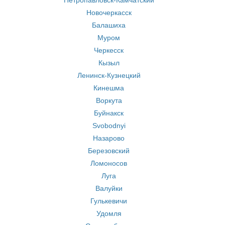
Петропавловск-Камчатский
Новочеркасск
Балашиха
Муром
Черкесск
Кызыл
Ленинск-Кузнецкий
Кинешма
Воркута
Буйнакск
Svobodnyi
Назарово
Березовский
Ломоносов
Луга
Валуйки
Гулькевичи
Удомля