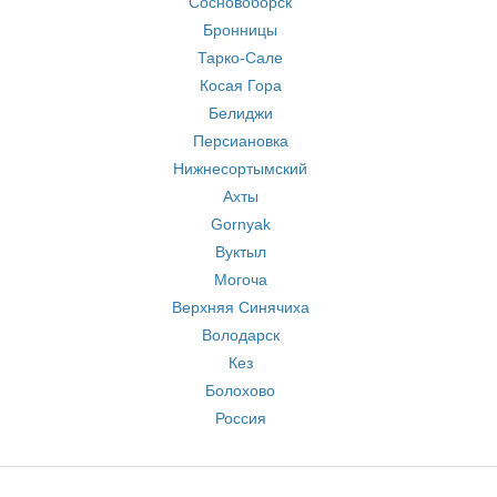
Сосновоборск
Бронницы
Тарко-Сале
Косая Гора
Белиджи
Персиановка
Нижнесортымский
Ахты
Gornyak
Вуктыл
Могоча
Верхняя Синячиха
Володарск
Кез
Болохово
Россия