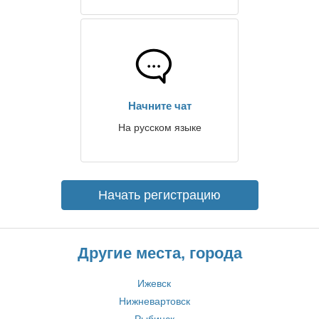
Начните чат
На русском языке
Начать регистрацию
Другие места, города
Ижевск
Нижневартовск