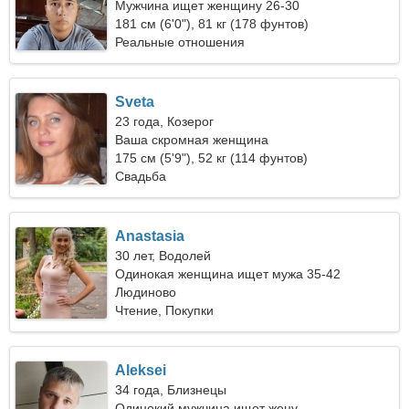
Мужчина ищет женщину 26-30
181 см (6'0"), 81 кг (178 фунтов)
Реальные отношения
Sveta
23 года, Козерог
Ваша скромная женщина
175 см (5'9"), 52 кг (114 фунтов)
Свадьба
Anastasia
30 лет, Водолей
Одинокая женщина ищет мужа 35-42
Людиново
Чтение, Покупки
Aleksei
34 года, Близнецы
Одинокий мужчина ищет жену