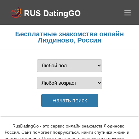
Бесплатные знакомства онлайн
Людиново, Россия
RusDatingGo - это сервис онлайн знакомств Людиново,
Россия. Сайт помогает подружиться, найти спутника жизни и
новых партнеров. Проект постоянно пополняется новыми