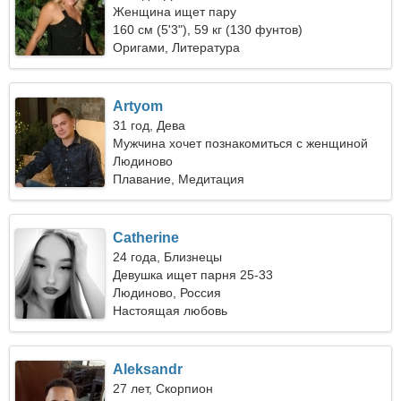
Женщина ищет пару
160 см (5'3"), 59 кг (130 фунтов)
Оригами, Литература
Artyom
31 год, Дева
Мужчина хочет познакомиться с женщиной
Людиново
Плавание, Медитация
Catherine
24 года, Близнецы
Девушка ищет парня 25-33
Людиново, Россия
Настоящая любовь
Aleksandr
27 лет, Скорпион