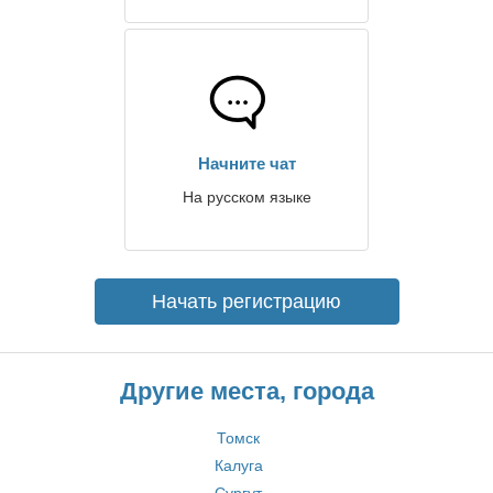
Начните чат
На русском языке
Начать регистрацию
Другие места, города
Томск
Калуга