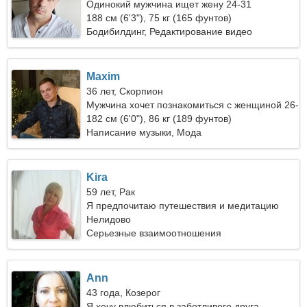
Одинокий мужчина ищет жену 24-31
188 см (6'3"), 75 кг (165 фунтов)
Бодибилдинг, Редактирование видео
Maxim
36 лет, Скорпион
Мужчина хочет познакомиться с женщиной 26-
31
182 см (6'0"), 86 кг (189 фунтов)
Написание музыки, Мода
Kira
59 лет, Рак
Я предпочитаю путешествия и медитацию
Нелидово
Серьезные взаимоотношения
Ann
43 года, Козерог
Я хочу влюбиться в заботливого друга