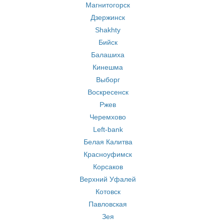
Магнитогорск
Дзержинск
Shakhty
Бийск
Балашиха
Кинешма
Выборг
Воскресенск
Ржев
Черемхово
Left-bank
Белая Калитва
Красноуфимск
Корсаков
Верхний Уфалей
Котовск
Павловская
Зея