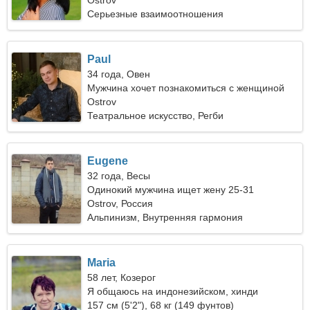
путешествовать
Ostrov
Серьезные взаимоотношения
Paul
34 года, Овен
Мужчина хочет познакомиться с женщиной
Ostrov
Театральное искусство, Регби
Eugene
32 года, Весы
Одинокий мужчина ищет жену 25-31
Ostrov, Россия
Альпинизм, Внутренняя гармония
Maria
58 лет, Козерог
Я общаюсь на индонезийском, хинди
157 см (5'2"), 68 кг (149 фунтов)