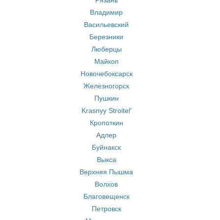
Рязань
Владимир
Васильевский
Березники
Люберцы
Майкоп
Новочебоксарск
Железногорск
Пушкин
Krasnyy Stroitel'
Кропоткин
Адлер
Буйнакск
Выкса
Верхняя Пышма
Волхов
Благовещенск
Петровск