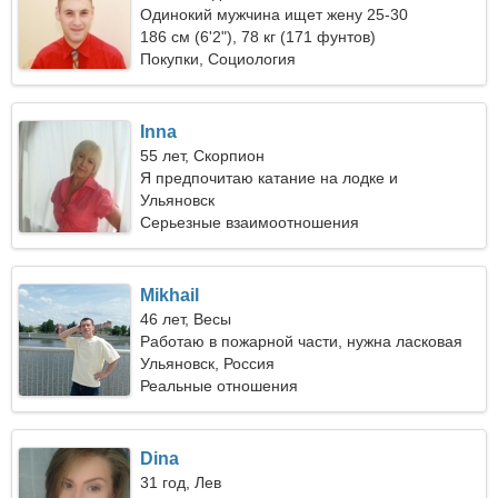
Одинокий мужчина ищет жену 25-30
186 см (6'2"), 78 кг (171 фунтов)
Покупки, Социология
Inna
55 лет, Скорпион
Я предпочитаю катание на лодке и
психологию
Ульяновск
Серьезные взаимоотношения
Mikhail
46 лет, Весы
Работаю в пожарной части, нужна ласковая
женщина
Ульяновск, Россия
Реальные отношения
Dina
31 год, Лев