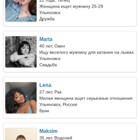
22 года, Телец
Женщина ищет мужчину 25-29
Ульяновск
Дружба
Marta
40 лет, Овен
Ищу веселого мужчину для катания на лыжах
Ульяновск
Свадьба
Lena
27 лет, Рак
Милая женщина ищет серьезные отношения
Ульяновск, Россия
Брак
Maksim
35 лет, Водолей