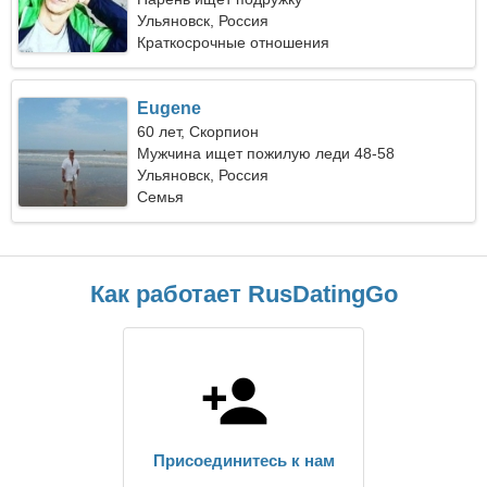
Ульяновск, Россия
Краткосрочные отношения
Eugene
60 лет, Скорпион
Мужчина ищет пожилую леди 48-58
Ульяновск, Россия
Семья
Как работает RusDatingGo
Присоединитесь к нам