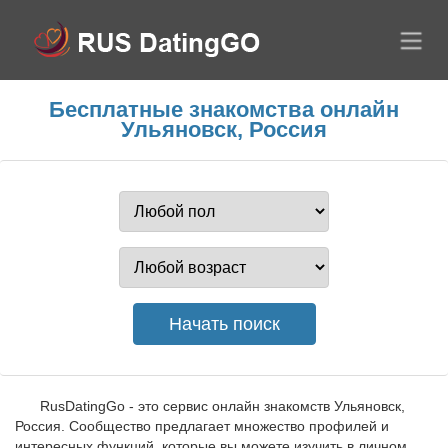
Бесплатные знакомства онлайн
Ульяновск, Россия
RusDatingGo - это сервис онлайн знакомств Ульяновск,
Россия. Сообщество предлагает множество профилей и
интересных функций, которые вы можете изучить в личном