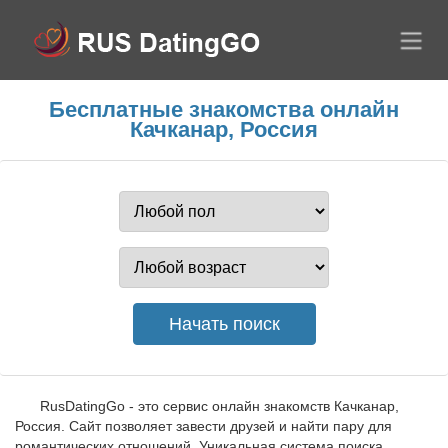
Бесплатные знакомства онлайн
Качканар, Россия
RusDatingGo - это сервис онлайн знакомств Качканар,
Россия. Сайт позволяет завести друзей и найти пару для
романтических отношений. Уникальная система поиска