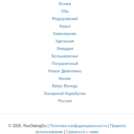
Кохма
Обь
Федоровский
Агрыз
Кавалерово
Удельная
Ливадия
Большеречье
Пограничный
Новое Девяткино
Кенже
Belye Berega
Базарный Карабулак
Россия
© 2026, RusDatingGo |
Политика конфиденциальности
|
Правила
использования
|
Связаться с нами