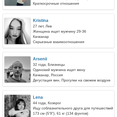
Краткосрочные отношения
Kristina
27 лет, Лев
Женщина ищет мужчину 29-36
Качканар
Серьезные взаимоотношения
Arsenii
32 года, Близнецы
Одинокий мужчина ищет жену
Качканар, Россия
Дегустация вин, Прогулки на свежем воздухе
Lena
44 года, Козерог
Ищу соблазнительного друга для путешествий
173 см (5'9"), 61 кг (134 фунтов)