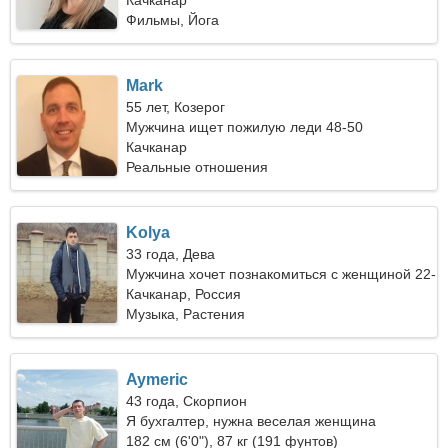
Качканар
Фильмы, Йога
Mark
55 лет, Козерог
Мужчина ищет пожилую леди 48-50
Качканар
Реальные отношения
Kolya
33 года, Дева
Мужчина хочет познакомиться с женщиной 22-
29
Качканар, Россия
Музыка, Растения
Aymeric
43 года, Скорпион
Я бухгалтер, нужна веселая женщина
182 см (6'0"), 87 кг (191 фунтов)