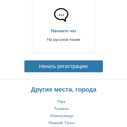
Начните чат
На русском языке
Начать регистрацию
Другие места, города
Уфа
Тюмень
Новокузнецк
Нижний Тагил