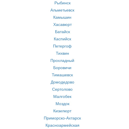
Рыбинск
Альметьевск
Камышин
Хасавюрт
Батайск
Каспийск
Петергоф
Тихвин
Прохладный
Боровичи
Тимашевск
Домодедово
Сертолово
Малгобек
Моздок
Кизилюрт
Приморско-Ахтарск
Красноармейская