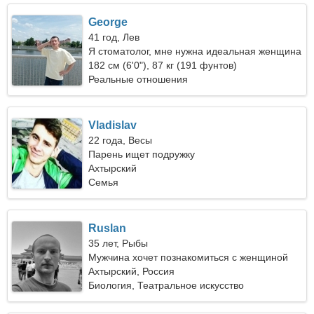
George
41 год, Лев
Я стоматолог, мне нужна идеальная женщина
182 см (6'0"), 87 кг (191 фунтов)
Реальные отношения
Vladislav
22 года, Весы
Парень ищет подружку
Ахтырский
Семья
Ruslan
35 лет, Рыбы
Мужчина хочет познакомиться с женщиной
Ахтырский, Россия
Биология, Театральное искусство