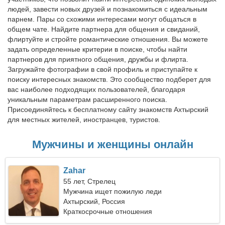
людей, завести новых друзей и познакомиться с идеальным
парнем. Пары со схожими интересами могут общаться в
общем чате. Найдите партнера для общения и свиданий,
флиртуйте и стройте романтические отношения. Вы можете
задать определенные критерии в поиске, чтобы найти
партнеров для приятного общения, дружбы и флирта.
Загружайте фотографии в свой профиль и приступайте к
поиску интересных знакомств. Это сообщество подберет для
вас наиболее подходящих пользователей, благодаря
уникальным параметрам расширенного поиска.
Присоединяйтесь к бесплатному сайту знакомств Ахтырский
для местных жителей, иностранцев, туристов.
Мужчины и женщины онлайн
Zahar
55 лет, Стрелец
Мужчина ищет пожилую леди
Ахтырский, Россия
Краткосрочные отношения