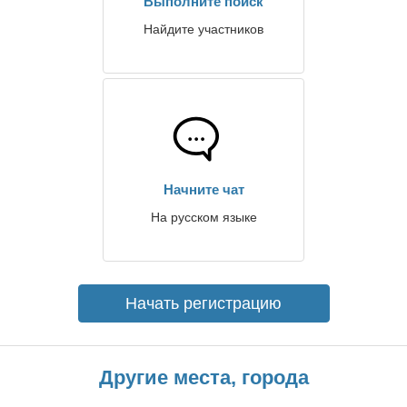
Выполните поиск
Найдите участников
Начните чат
На русском языке
Начать регистрацию
Другие места, города