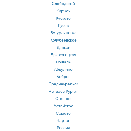
Слободской
Киржач
Кусково
Гусев
Бутурлиновка
Кочубеевское
Данков
Брюховецкая
Рошаль
Абдулино
Бобров
Среднеуральск
Матвеев Курган
Степное
Алтайское
Сомово
Нартан
Россия